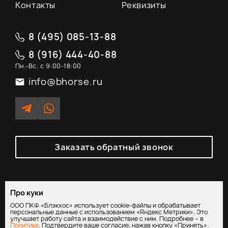
Контакты
Реквизиты
8 (495) 085-13-88
8 (916) 444-40-88
Пн.-Вс. с 9:00-18:00
info@bhorse.ru
Заказать обратный звонок
Про куки
Политика обработки персональных данных
/
Согласие на
ООО ПКФ «Блэкхос» использует cookie-файлы и обрабатывает
обработку персональных данных
персональные данные с использованием «Яндекс Метрики». Это
улучшает работу сайта и взаимодействие с ним. Подробнее – в
Политике
. Подтвердите ваше согласие, нажав кнопку «Принять».