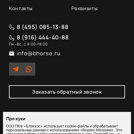
Контакты
Реквизиты
8 (495) 085-13-88
8 (916) 444-40-88
Пн.-Вс. с 9:00-18:00
info@bhorse.ru
Заказать обратный звонок
Про куки
Политика обработки персональных данных
/
Согласие на
ООО ПКФ «Блэкхос» использует cookie-файлы и обрабатывает
обработку персональных данных
персональные данные с использованием «Яндекс Метрики». Это
улучшает работу сайта и взаимодействие с ним. Подробнее – в