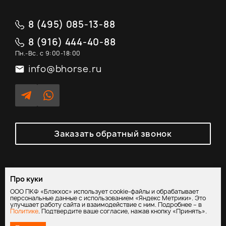
8 (495) 085-13-88
8 (916) 444-40-88
Пн.-Вс. с 9:00-18:00
info@bhorse.ru
Заказать обратный звонок
Про куки
Политика обработки персональных данных
/
Согласие на
ООО ПКФ «Блэкхос» использует cookie-файлы и обрабатывает
обработку персональных данных
персональные данные с использованием «Яндекс Метрики». Это
улучшает работу сайта и взаимодействие с ним. Подробнее – в
Политике
. Подтвердите ваше согласие, нажав кнопку «Принять».