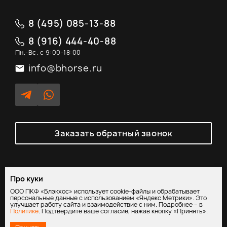
8 (495) 085-13-88
8 (916) 444-40-88
Пн.-Вс. с 9:00-18:00
info@bhorse.ru
Заказать обратный звонок
Про куки
Политика обработки персональных данных
/
Согласие на
ООО ПКФ «Блэкхос» использует cookie-файлы и обрабатывает
обработку персональных данных
персональные данные с использованием «Яндекс Метрики». Это
улучшает работу сайта и взаимодействие с ним. Подробнее – в
Политике
. Подтвердите ваше согласие, нажав кнопку «Принять».