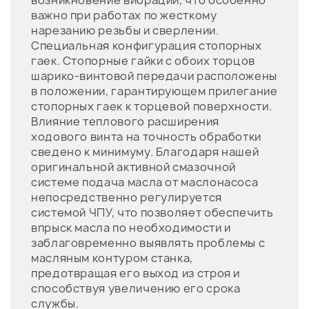
возникновение вибраций, что особенно
важно при работах по жесткому
нарезанию резьбы и сверлении.
Специальная конфигурация стопорных
гаек. Стопорные гайки с обоих торцов
шарико-винтовой передачи расположены
в положении, гарантирующем прилегание
стопорных гаек к торцевой поверхности.
Влияние теплового расширения
ходового винта на точность обработки
сведено к минимуму. Благодаря нашей
оригинальной активной смазочной
системе подача масла от маслонасоса
непосредственно регулируется
системой ЧПУ, что позволяет обеспечить
впрыск масла по необходимости и
заблаговременно выявлять проблемы с
масляным контуром станка,
предотвращая его выход из строя и
способствуя увеличению его срока
службы.