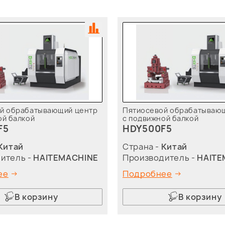
й обрабатывающий центр
Пятиосевой обрабатываю
ой балкой
с подвижной балкой
F5
HDY500F5
Китай
Страна -
Китай
итель -
HAITEMACHINE
Производитель -
HAITE
ее
Подробнее
В корзину
В корзину