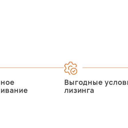
сное
Выгодные услов
живание
лизинга