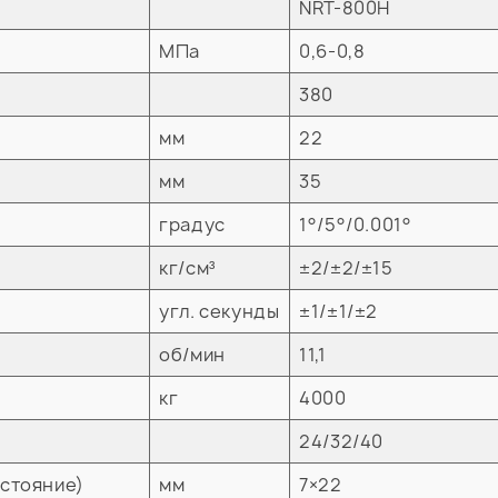
NRT-800H
МПа
0,6-0,8
380
мм
22
мм
35
градус
1°/5°/0.001°
кг/см³
±2/±2/±15
угл. секунды
±1/±1/±2
об/мин
11,1
кг
4000
24/32/40
сстояние)
мм
7×22