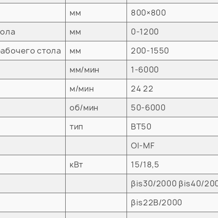
мм
800×800
тола
мм
0-1200
рабочего стола
мм
200-1550
мм/мин
1-6000
м/мин
24 22
об/мин
50-6000
тип
ВТ50
OI-MF
кВт
15/18,5
βis30/2000 βis40/20
βis22B/2000