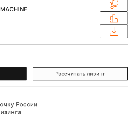
EMACHINE
у
Рассчитать лизинг
точку России
лизинга