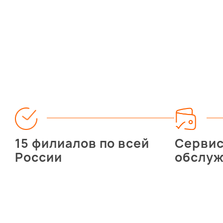
15 филиалов по всей
Серви
России
обслу