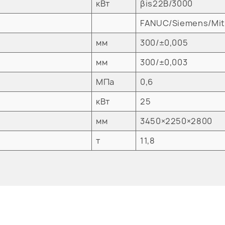
кВт
βis22B/3000
FANUC/Siemens/Mi
мм
300/±0,005
мм
300/±0,003
МПа
0,6
кВт
25
мм
3450×2250×2800
т
11,8