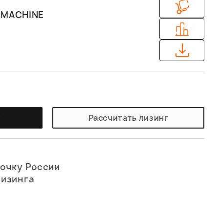
EMACHINE
у
Рассчитать лизинг
точку России
лизинга