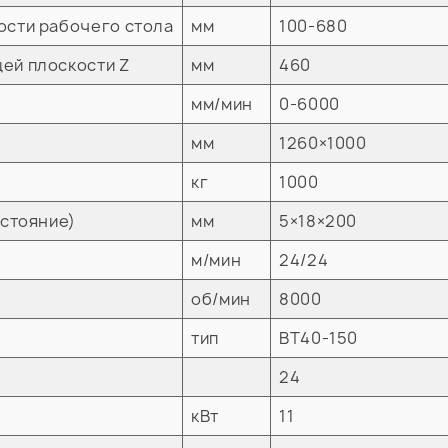
ости рабочего стола
мм
100-680
ей плоскости Z
мм
460
мм/мин
0-6000
мм
1260×1000
кг
1000
сстояние)
мм
5×18×200
м/мин
24/24
об/мин
8000
тип
ВТ40-150
24
кВт
11