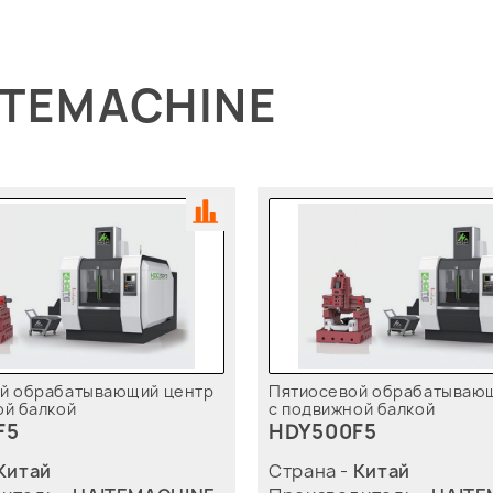
ITEMACHINE
й обрабатывающий центр
Пятиосевой обрабатываю
ой балкой
с подвижной балкой
F5
HDY500F5
Китай
Страна -
Китай