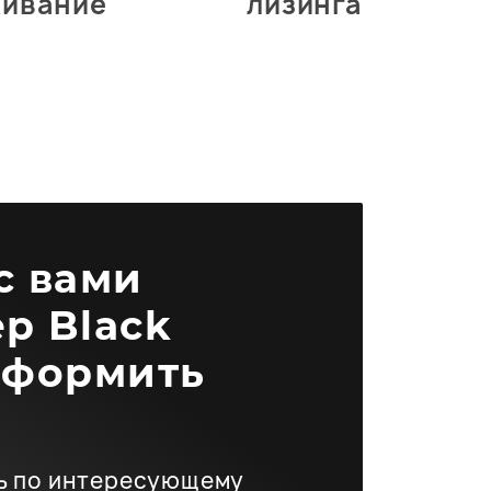
живание
лизинга
 с вами
р Black
оформить
ь по интересующему