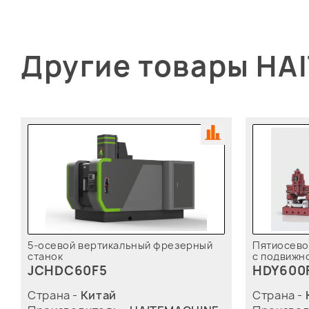
Другие товары HA
5-осевой вертикальный фрезерный
Пятиосево
станок
с подвижн
JCHDC60F5
HDY600
Страна -
Китай
Страна -