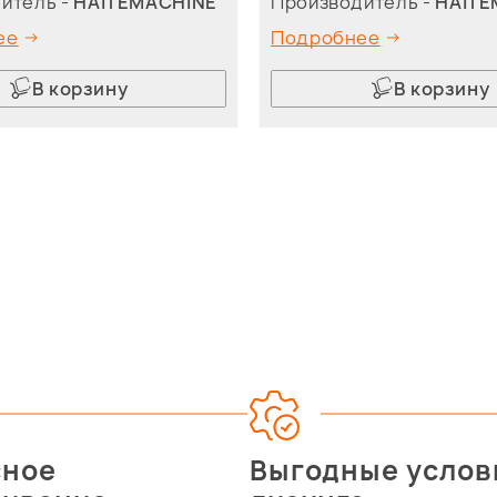
итель -
HAITEMACHINE
Производитель -
HAITE
ее
Подробнее
В корзину
В корзину
сное
Выгодные услов