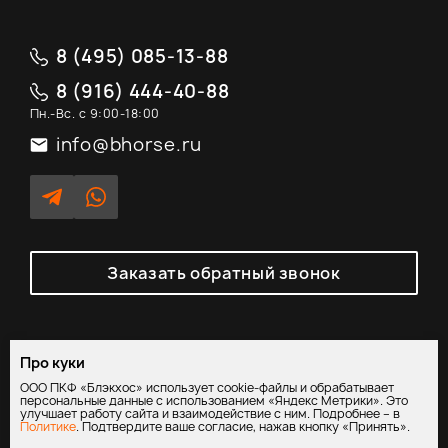
8 (495) 085-13-88
8 (916) 444-40-88
Пн.-Вс. с 9:00-18:00
info@bhorse.ru
Заказать обратный звонок
Про куки
Политика обработки персональных данных
/
Согласие на
ООО ПКФ «Блэкхос» использует cookie-файлы и обрабатывает
обработку персональных данных
персональные данные с использованием «Яндекс Метрики». Это
улучшает работу сайта и взаимодействие с ним. Подробнее – в
Политике
. Подтвердите ваше согласие, нажав кнопку «Принять».