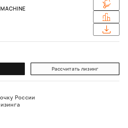
EMACHINE
у
Рассчитать лизинг
точку России
лизинга