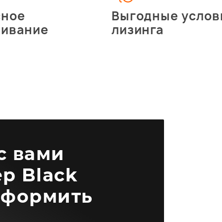
сное
Выгодные услов
живание
лизинга
 с вами
р Black
оформить