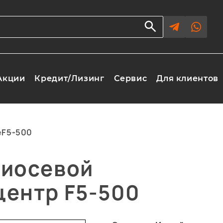
Акции
Кредит/Лизинг
Сервис
Для клиентов
е
F5-500
тиосевой
ентр F5-500