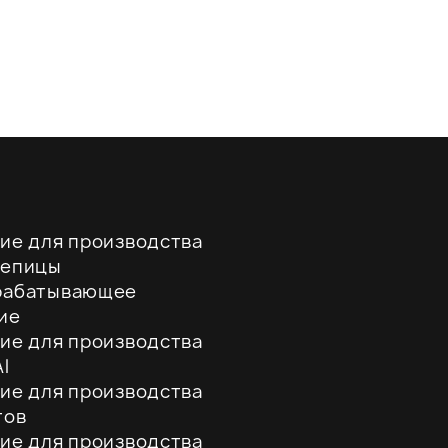
ие для производства
репицы
рабатывающее
ие
ие для производства
l
ие для производства
тов
ие для производства