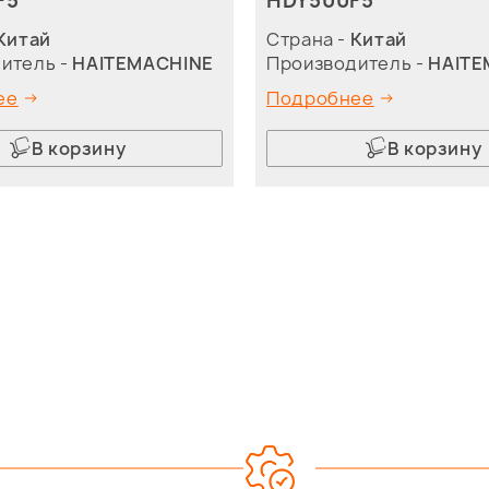
F5
HDY500F5
Китай
Страна -
Китай
итель -
HAITEMACHINE
Производитель -
HAITE
ее
Подробнее
В корзину
В корзину