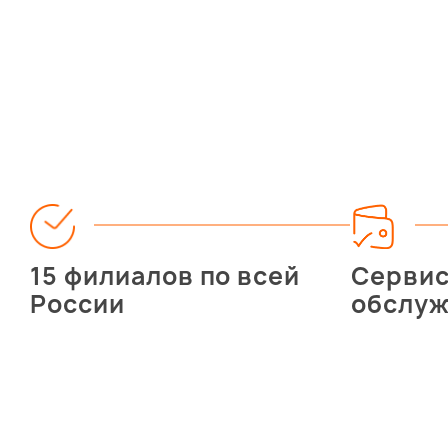
15 филиалов по всей
Серви
России
обслу