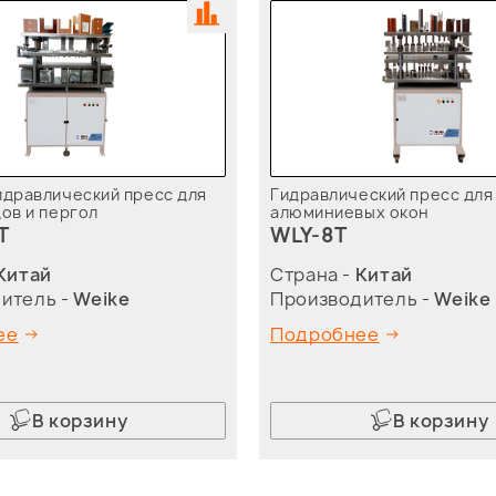
идравлический пресс для
Гидравлический пресс для
ов и пергол
алюминиевых окон
T
WLY-8T
Китай
Страна -
Китай
итель -
Weike
Производитель -
Weike
ее
Подробнее
В корзину
В корзину