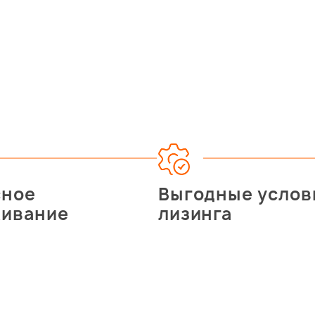
сное
Выгодные услов
живание
лизинга