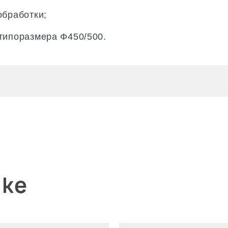
обработки;
типоразмера Φ450/500.
ike