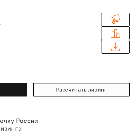
e
у
Рассчитать лизинг
точку России
лизинга