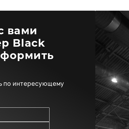
 с вами
р Black
оформить
ь по интересующему