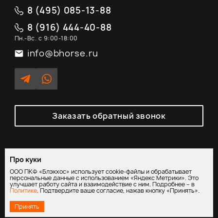
8 (495) 085-13-88
8 (916) 444-40-88
Пн.-Вс. с 9:00-18:00
info@bhorse.ru
Заказать обратный звонок
Про куки
Политика обработки персональных данных
/
Согласие на
ООО ПКФ «Блэкхос» использует cookie-файлы и обрабатывает
обработку персональных данных
персональные данные с использованием «Яндекс Метрики». Это
улучшает работу сайта и взаимодействие с ним. Подробнее – в
Политике
. Подтвердите ваше согласие, нажав кнопку «Принять».
Принять