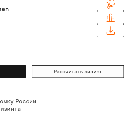
hen
у
Рассчитать лизинг
точку России
лизинга