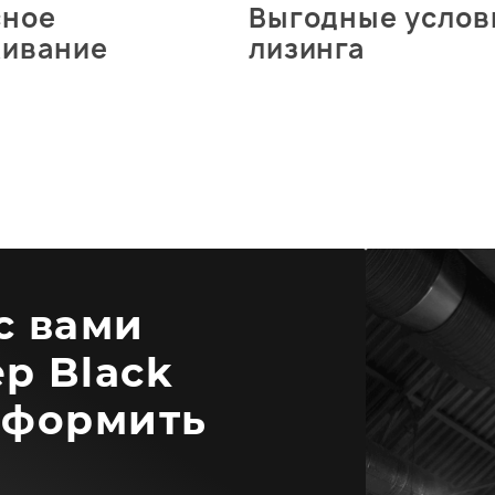
сное
Выгодные услов
живание
лизинга
 с вами
р Black
оформить