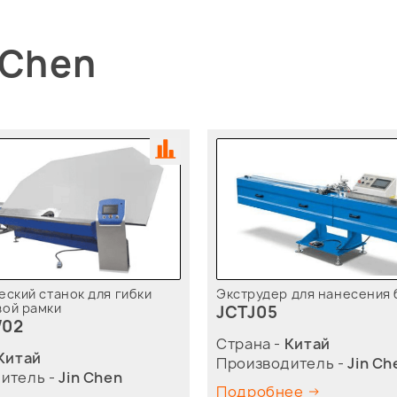
 Chen
ский станок для гибки
Экструдер для нанесения 
ой рамки
JCTJ05
02
Страна -
Китай
Китай
Производитель -
Jin Ch
итель -
Jin Chen
Подробнее