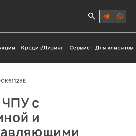
Акции
Кредит/Лизинг
Сервис
Для клиентов
е
CK61125E
 ЧПУ с
иной и
равляющими