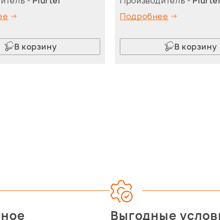
итель -
Plurtel
Производитель -
Plurte
ее
Подробнее
В корзину
В корзину
сное
Выгодные услов