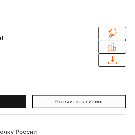
el
у
Рассчитать лизинг
точку России