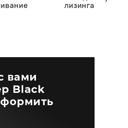
живание
лизинга
 с вами
р Black
оформить