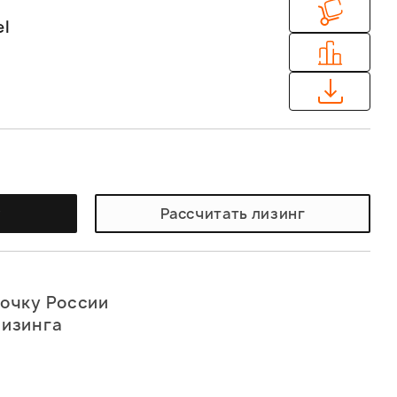
el
у
Рассчитать лизинг
точку России
лизинга