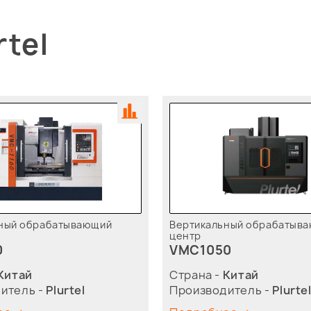
rtel
ный обрабатывающий
Вертикальный обрабатыв
центр
0
VMC1050
Китай
Страна -
Китай
итель -
Plurtel
Производитель -
Plurte