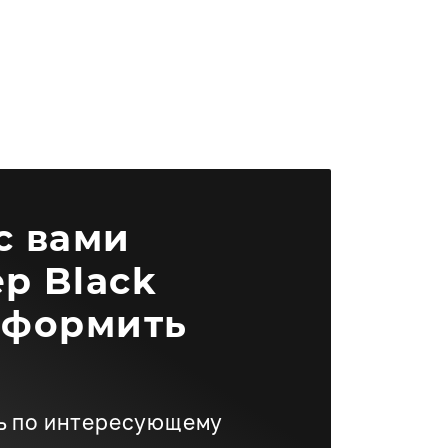
 с вами
р Black
оформить
ь по интересующему