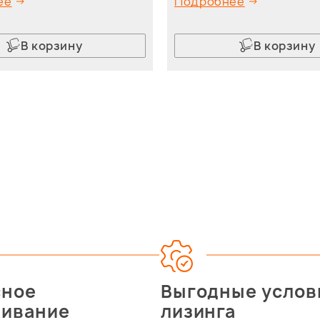
ее
Подробнее
В корзину
В корзину
сное
Выгодные услов
живание
лизинга