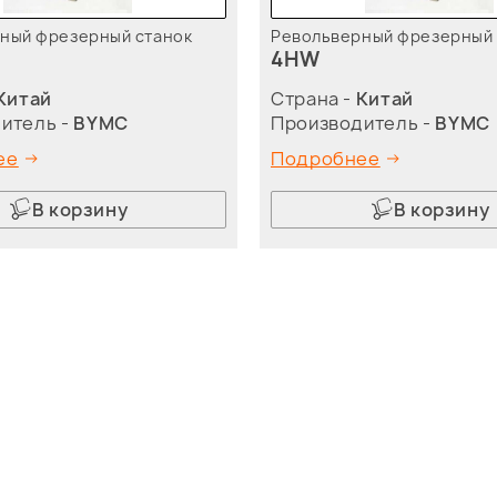
ный фрезерный станок
Револьверный фрезерный 
4HW
Китай
Страна -
Китай
итель -
BYMC
Производитель -
BYMC
ее
Подробнее
В корзину
В корзину