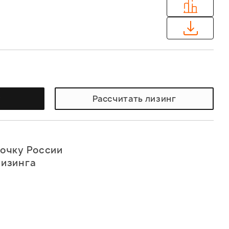
у
Рассчитать лизинг
точку России
лизинга