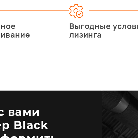
сное
Выгодные услов
живание
лизинга
 с вами
р Black