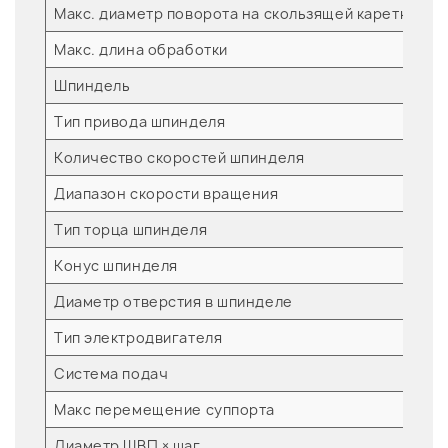
Макс. диаметр поворота на скользящей каретке
м
Макс. длина обработки
м
Шпиндель
Тип привода шпинделя
Количество скоростей шпинделя
Диапазон скорости вращения
о
Тип торца шпинделя
Конус шпинделя
Диаметр отверстия в шпинделе
м
Тип электродвигателя
Система подач
Макс перемещение суппорта
м
Диаметр ШВП × шаг
м