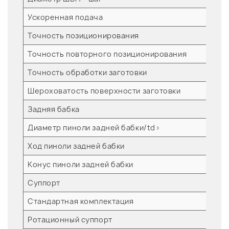
Ускоренная подача
м
Точность позиционирования
м
Точность повторного позиционирования
м
Точность обработки заготовки
Шероховатость поверхности заготовки
Задняя бабка
Диаметр пиноли задней бабки/td>
м
Ход пиноли задней бабки
м
Конус пиноли задней бабки
Суппорт
Стандартная комплектация
Ротационный суппорт