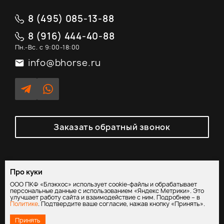
8 (495) 085-13-88
8 (916) 444-40-88
Пн.-Вс. с 9:00-18:00
info@bhorse.ru
Заказать обратный звонок
Про куки
Политика обработки персональных данных
/
Согласие на
ООО ПКФ «Блэкхос» использует cookie-файлы и обрабатывает
обработку персональных данных
персональные данные с использованием «Яндекс Метрики». Это
улучшает работу сайта и взаимодействие с ним. Подробнее – в
Политике
. Подтвердите ваше согласие, нажав кнопку «Принять».
Принять