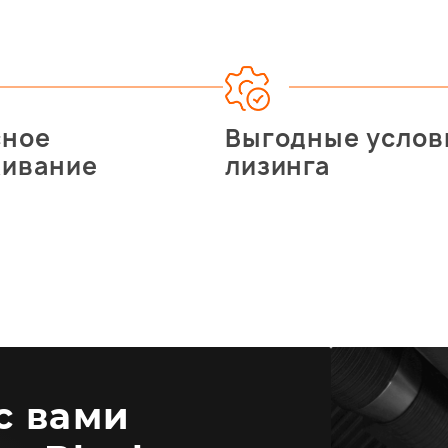
сное
Выгодные услов
живание
лизинга
 с вами