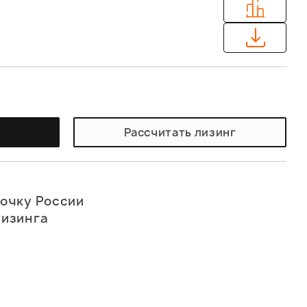
у
Рассчитать лизинг
точку России
лизинга