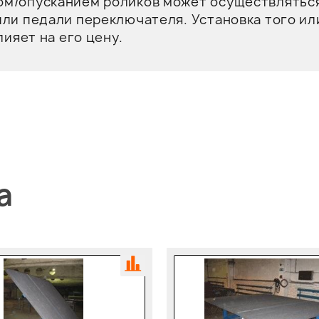
ом/опусканием роликов может осуществлятьс
или педали переключателя. Установка того ил
лияет на его цену.
a