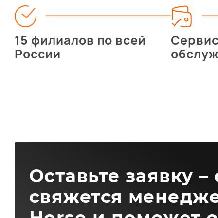
15 филиалов по всей
Серви
России
обслу
Оставьте заявку –
свяжется менедже
Horse и поможет 