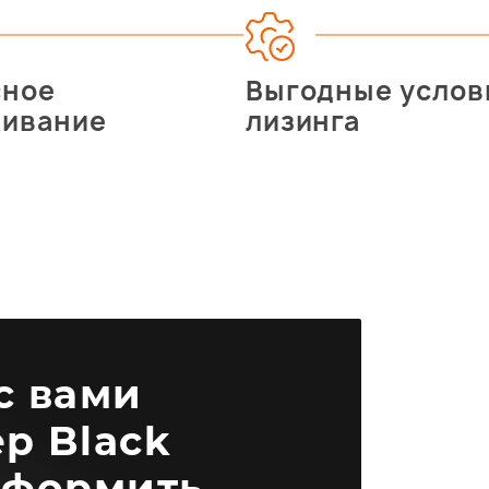
сное
Выгодные услов
живание
лизинга
 с вами
р Black
оформить