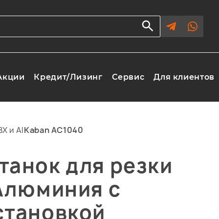
Акции
Кредит/Лизинг
Сервис
Для клиентов
Х и Al
Kaban AC1040
танок для резки
 Алюминия с
становкой