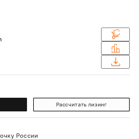
n
у
Рассчитать лизинг
точку России