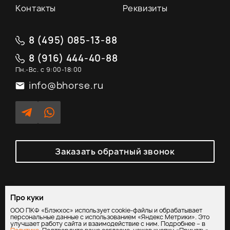
Контакты
Реквизиты
8 (495) 085-13-88
8 (916) 444-40-88
Пн.-Вс. с 9:00-18:00
info@bhorse.ru
Заказать обратный звонок
Про куки
Политика обработки персональных данных
/
Согласие на
ООО ПКФ «Блэкхос» использует cookie-файлы и обрабатывает
обработку персональных данных
персональные данные с использованием «Яндекс Метрики». Это
улучшает работу сайта и взаимодействие с ним. Подробнее – в