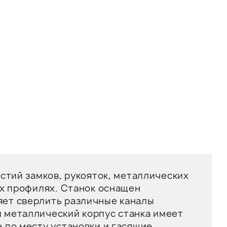
стий замков, рукояток, металлических
ых профилях. Станок оснащен
яет сверлить различные каналы
 металлический корпус станка имеет
 по месту установки и гасящие