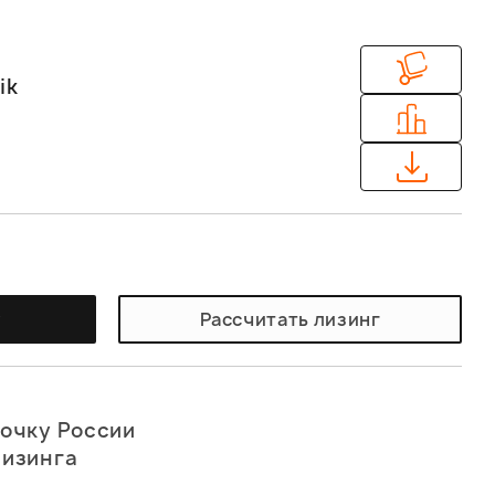
ik
у
Рассчитать лизинг
точку России
лизинга