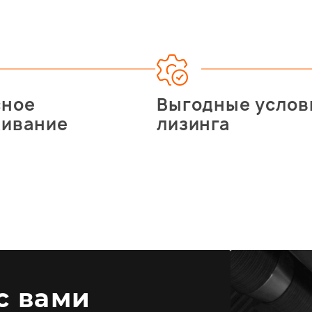
сное
Выгодные услов
живание
лизинга
 с вами