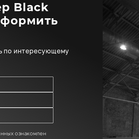
р Black
оформить
ь по интересующему
анных ознакомлен