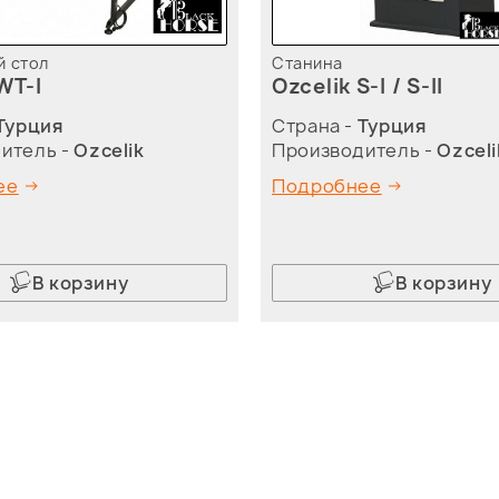
 стол
Станина
WT-I
Ozcelik S-I / S-II
Турция
Страна -
Турция
итель -
Ozcelik
Производитель -
Ozceli
ее
Подробнее
В корзину
В корзину