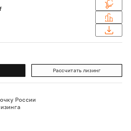
f
у
Рассчитать лизинг
точку России
лизинга