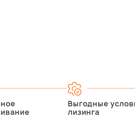
сное
Выгодные услов
живание
лизинга