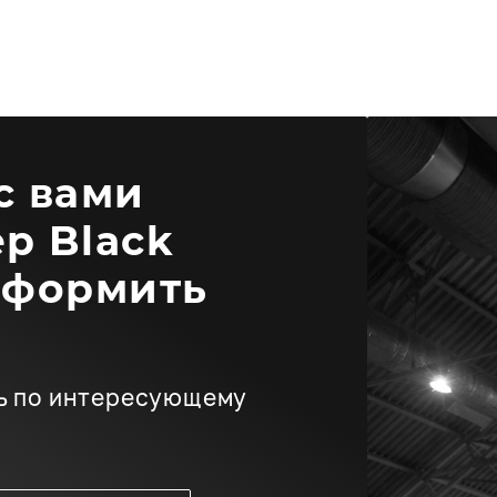
 с вами
р Black
оформить
ь по интересующему