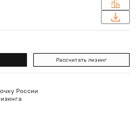
у
Рассчитать лизинг
точку России
лизинга