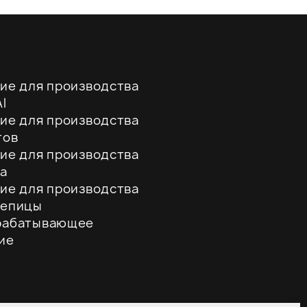
ие для производства
l
ие для производства
тов
ие для производства
а
ие для производства
репицы
рабатывающее
ие