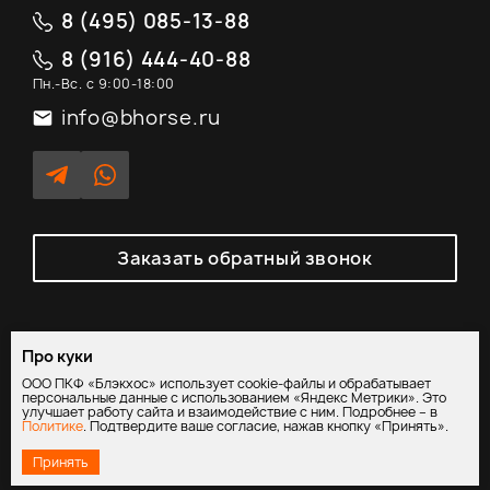
8 (495) 085-13-88
8 (916) 444-40-88
Пн.-Вс. с 9:00-18:00
info@bhorse.ru
Заказать обратный звонок
Про куки
Политика обработки персональных данных
/
Согласие на
ООО ПКФ «Блэкхос» использует cookie-файлы и обрабатывает
обработку персональных данных
персональные данные с использованием «Яндекс Метрики». Это
улучшает работу сайта и взаимодействие с ним. Подробнее – в
Политике
. Подтвердите ваше согласие, нажав кнопку «Принять».
Принять