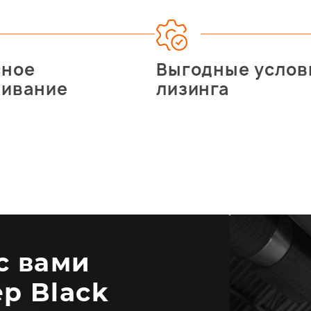
сное
Выгодные услов
живание
лизинга
 с вами
р Black