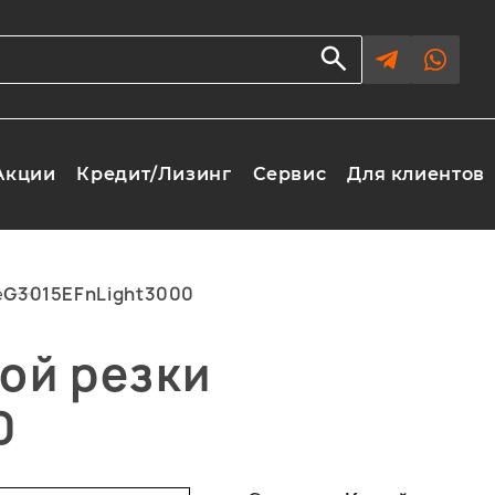
Акции
Кредит/Лизинг
Сервис
Для клиентов
е
G3015EFnLight3000
ой резки
0