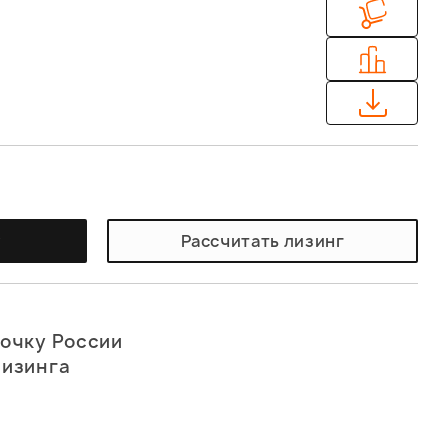
у
Рассчитать лизинг
точку России
лизинга