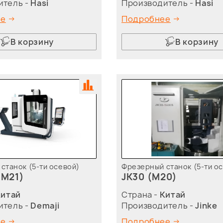
итель -
Hasi
Производитель -
Hasi
ее
Подробнее
В корзину
В корзину
станок (5-ти осевой)
Фрезерный станок (5-ти о
(M21)
JK30 (M20)
Китай
Страна -
Китай
итель -
Demaji
Производитель -
Jinke
ее
Подробнее