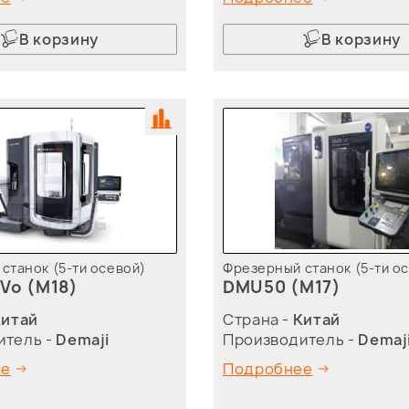
В корзину
В корзину
станок (5-ти осевой)
Фрезерный станок (5-ти о
Vo (M18)
DMU50 (M17)
Китай
Страна -
Китай
итель -
Demaji
Производитель -
Demaj
ее
Подробнее