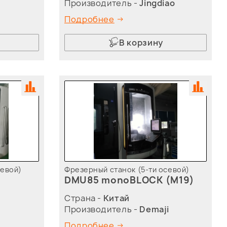
Производитель -
Jingdiao
Подробнее
В корзину
севой)
Фрезерный станок (5-ти осевой)
DMU85 monoBLOCK (M19)
Страна -
Китай
Производитель -
Demaji
Подробнее