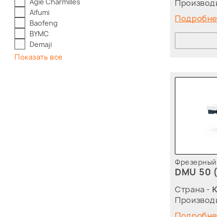
Agie Charmilles
Производ
Aifumi
Подробн
Baofeng
BYMC
Demaji
Показать все
Фрезерный 
DMU 50 
Страна -
Производ
Подробн