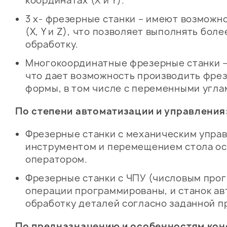
координатах (X и Y).
3 х- фрезерные станки – имеют возможно
(X, Y и Z), что позволяет выполнять бо
обработку.
Многокоординатные фрезерные станки – м
что дает возможность производить фре
формы, в том числе с переменными угла
По степени автоматизации и управления
Фрезерные станки с механическим упра
инструментом и перемещением стола о
оператором.
Фрезерные станки с ЧПУ (числовым про
операции программированы, и станок а
обработку деталей согласно заданной п
По предназначению и особенностям кон