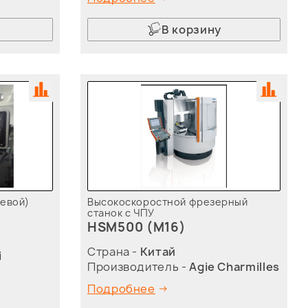
В корзину
севой)
Высокоскоростной фрезерный
станок с ЧПУ
HSM500 (M16)
Страна -
Китай
i
Производитель -
Agie Charmilles
Подробнее