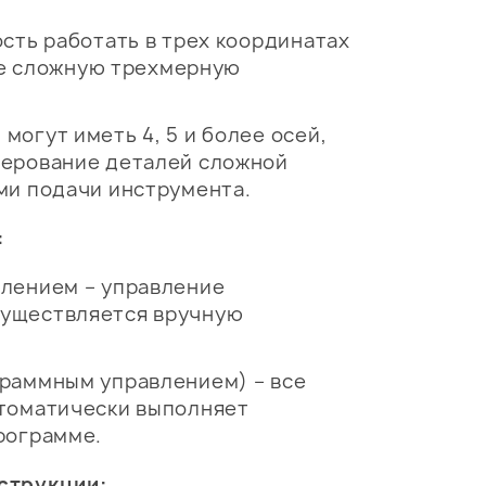
сть работать в трех координатах
лее сложную трехмерную
огут иметь 4, 5 и более осей,
зерование деталей сложной
ми подачи инструмента.
:
влением – управление
существляется вручную
граммным управлением) – все
втоматически выполняет
рограмме.
струкции: