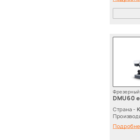
Фрезерный 
DMU60 e
Страна -
Производ
Подробн