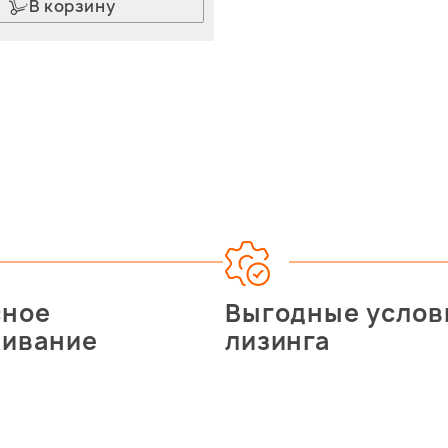
В корзину
сное
Выгодные услов
живание
лизинга