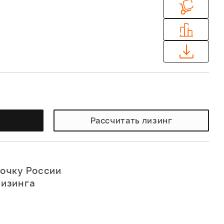
у
Рассчитать лизинг
точку России
лизинга