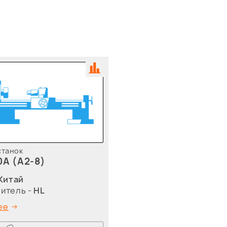
станок
0A (A2-8)
Китай
итель -
HL
ее