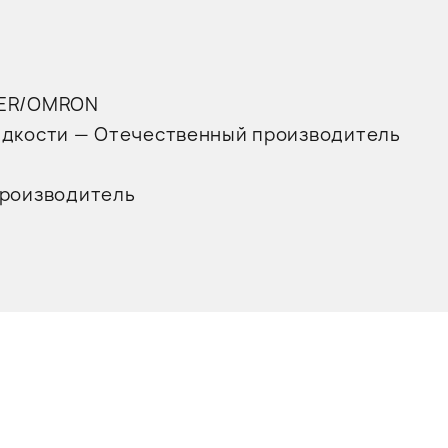
DER/OMRON
дкости — Отечественный производитель
производитель