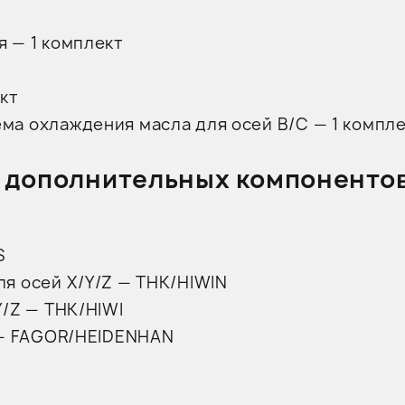
 — 1 комплект
кт
а охлаждения масла для осей B/C — 1 компл
 дополнительных компоненто
S
я осей X/Y/Z — THK/HIWIN
/Z — THK/HIWI
 — FAGOR/HEIDENHAN