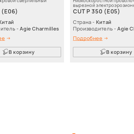
кровой сверлильный
Низкоскоростной проволо
вырезной электроэрозион
 (E06)
CUT P 350 (E05)
Китай
Страна -
Китай
итель -
Agie Charmilles
Производитель -
Agie C
ее
Подробнее
В корзину
В корзину