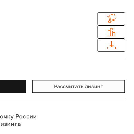
у
Рассчитать лизинг
точку России
лизинга