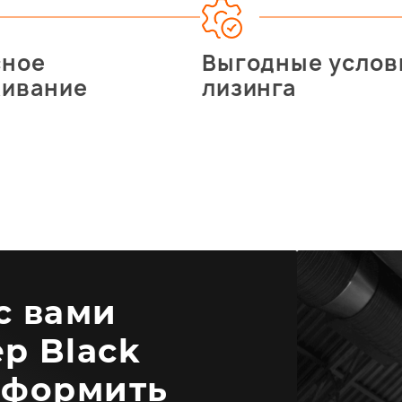
сное
Выгодные услов
живание
лизинга
 с вами
р Black
оформить