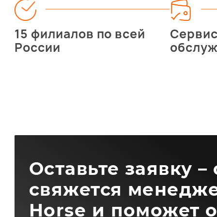
15 филиалов по всей
Серви
России
обслу
Оставьте заявку –
свяжется менедже
Horse и поможет 