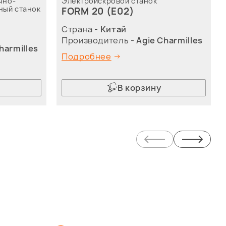
чно-
Электроискровой станок
ный станок
FORM 20 (E02)
Страна -
Китай
Производитель -
Agie Charmilles
harmilles
Подробнее
В корзину