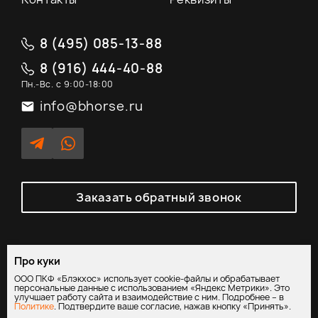
8 (495) 085-13-88
8 (916) 444-40-88
Пн.-Вс. с 9:00-18:00
info@bhorse.ru
Заказать обратный звонок
Про куки
Политика обработки персональных данных
/
Согласие на
ООО ПКФ «Блэкхос» использует cookie-файлы и обрабатывает
обработку персональных данных
персональные данные с использованием «Яндекс Метрики». Это
улучшает работу сайта и взаимодействие с ним. Подробнее – в
Политике
. Подтвердите ваше согласие, нажав кнопку «Принять».