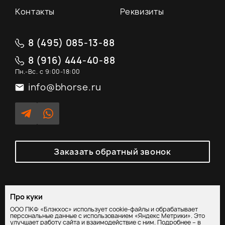
Контакты
Реквизиты
8 (495) 085-13-88
8 (916) 444-40-88
Пн.-Вс. с 9:00-18:00
info@bhorse.ru
Заказать обратный звонок
Про куки
Политика обработки персональных данных
/
Согласие на
ООО ПКФ «Блэкхос» использует cookie-файлы и обрабатывает
обработку персональных данных
персональные данные с использованием «Яндекс Метрики». Это
улучшает работу сайта и взаимодействие с ним. Подробнее – в