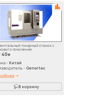
зонтальный токарный станок с
нового поколения
 40e
на -
Китай
изводитель -
Genertec
робнее
В корзину