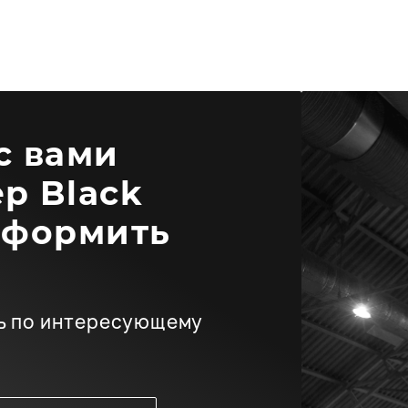
 с вами
р Black
оформить
ь по интересующему