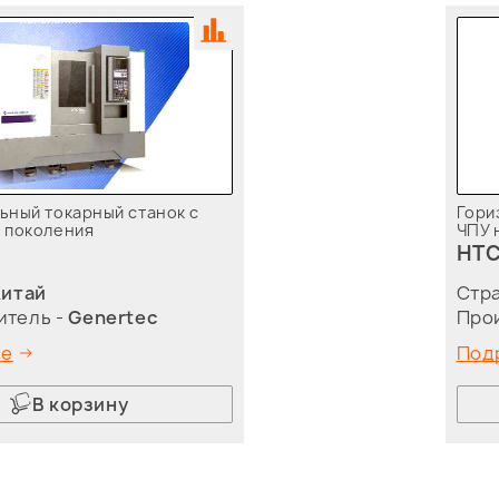
ьный токарный станок с
Гори
 поколения
ЧПУ 
m
HTC
Китай
Стра
итель -
Genertec
Про
ее
Под
В корзину